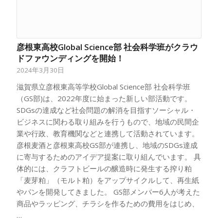
彦根東高校Global Science部 社会科学班がクラウ
ドファウンディングを開始！
2024年3月30日
滋賀県立彦根東高等学校Global Science部 社会科学班
（GS部)は、2022年度に始まった新しい部活動です。
SDGsの達成など社会問題の解消を目指すソーシャル・
ビジネスに関わる取り組みを行うもので、地域の民間企
業や行政、教育機関などと連携して活動されています。
彦根麦酒と彦根東高校GS部が連携し、地域のSDGs達成
に寄与するためのアイデア提案に取り組んでいます。 具
体的には、クラフトビールの醸造時に発生する搾り粕
「麦芽粕」（モルト粕）をアップサイクルして、再生紙
やパンを開発してきました。 GS部メンバー6人が考えた
商品やラッピング、チラシを作るための費用をはじめ、
…