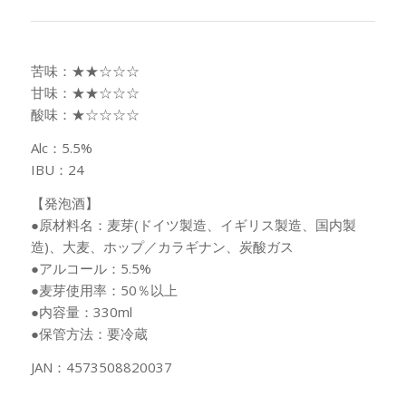
苦味：★★☆☆☆
甘味：★★☆☆☆
酸味：★☆☆☆☆
Alc：5.5%
IBU：24
【発泡酒】
●原材料名：麦芽(ドイツ製造、イギリス製造、国内製
造)、大麦、ホップ／カラギナン、炭酸ガス
●アルコール：5.5%
●麦芽使用率：50％以上
●内容量：330ml
●保管方法：要冷蔵
JAN：4573508820037