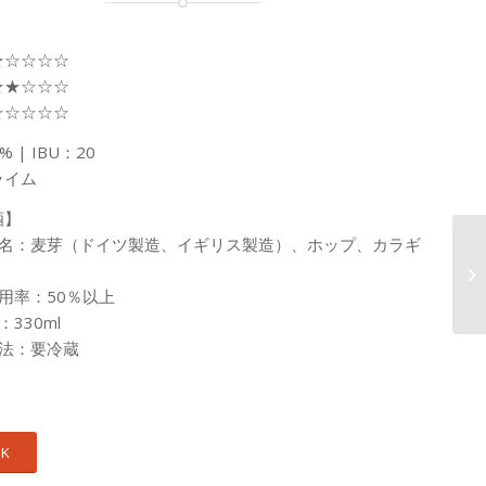
★☆☆☆☆
★★☆☆☆
☆☆☆☆☆
5% | IBU：20
ライム
酒】
料名：麦芽（ドイツ製造、イギリス製造）、ホップ、カラギ
用率：50％以上
330ml
方法：要冷蔵
 K