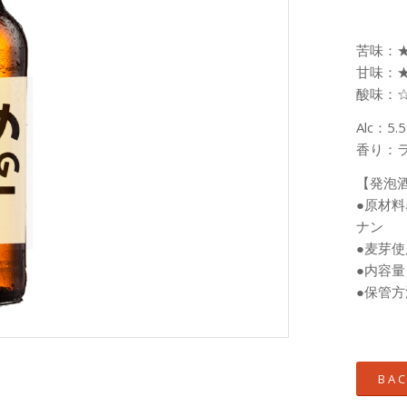
苦味：
甘味：
酸味：
Alc：5.
香り：
【発泡
●原材
ナン
●麦芽使
●内容量：
●保管
B A C