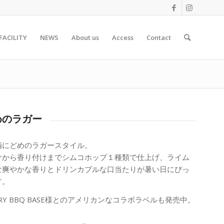
FACILITY
NEWS
About us
Access
Contact
めのラガー
酒にどめのラガースタイル。
けから香り付けまでシムコホップ１種類で仕上げ、ライム
な爽やかな香りとドリンカブルな口当たりが暑い日にぴっ
す。
VERY BBQ BASE様とのアメリカンなコラボラベルも発売中。